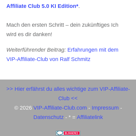
Affiliate Club 5.0 KI Edition*
.
Mach den ersten Schritt – dein zukünftiges Ich
wird es dir danken!
Weiterführender Beitrag:
Erfahrungen mit dem
VIP-Affiliate-Club von Ralf Schmitz
>> Hier erfährst du alles wichtige zum VIP-Affiliate-
Club <<
©
2026
VIP-Affiliate-Club.com
-
Impressum
-
Datenschutz
- * =
Affiliatelink